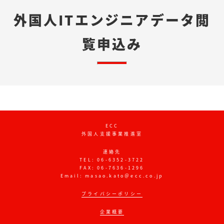
外国人ITエンジニアデータ閲
覧申込み
ECC
外国人支援事業推進室
連絡先
TEL: 06-6352-3722
FAX: 06-7636-1296
Email: masao.kato＠ecc.co.jp
プライバシーポリシー
企業概要