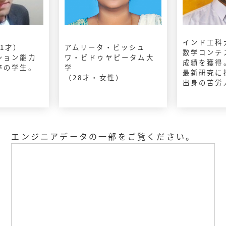
インド工科
1才）
アムリータ・ビッシュ
数学コンテ
ション能力
ワ・ビドゥヤピータム大
成績を獲得。
卒の学生。
学
最新研究に
。
（28才・女性）
出身の苦労
エンジニアデータの一部をご覧ください。