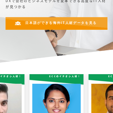
DXで会社のビジネスモデルを変革できる高度なIT人材
が見つかる
日本語ができる海外IT人材データを見る
のイチオシ人材！
ECCのイチオシ人材！
E