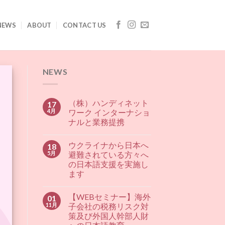
NEWS
ABOUT
CONTACT US
NEWS
（株）ハンディネット
17
4月
ワーク インターナショ
ナルと業務提携
ウクライナから日本へ
18
5月
避難されている方々へ
の日本語支援を実施し
ます
【WEBセミナー】海外
01
11月
子会社の税務リスク対
策及び外国人幹部人財