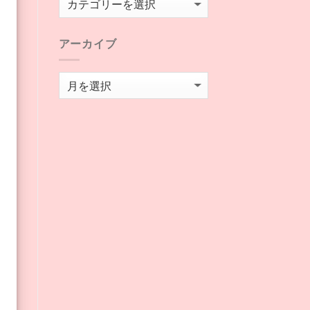
テ
ゴ
アーカイブ
リ
ー
ア
ー
カ
イ
ブ