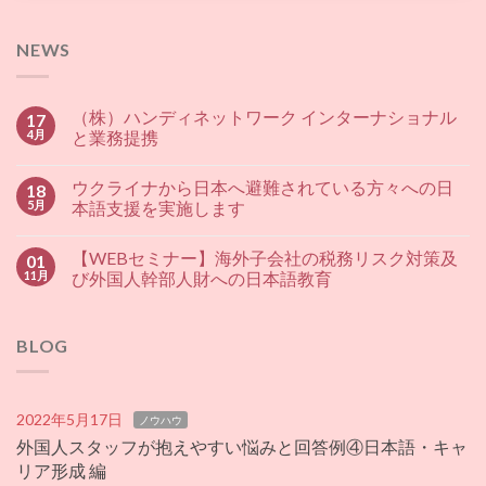
NEWS
（株）ハンディネットワーク インターナショナル
17
4月
と業務提携
ウクライナから日本へ避難されている方々への日
18
5月
本語支援を実施します
【WEBセミナー】海外子会社の税務リスク対策及
01
11月
び外国人幹部人財への日本語教育
BLOG
2022年5月17日
ノウハウ
外国人スタッフが抱えやすい悩みと回答例④日本語・キャ
リア形成 編