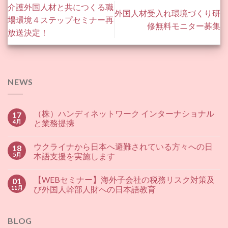
介護外国人材と共につくる職
外国人材受入れ環境づくり研
場環境４ステップセミナー再
修無料モニター募集
放送決定！
NEWS
（株）ハンディネットワーク インターナショナル
17
4月
と業務提携
ウクライナから日本へ避難されている方々への日
18
5月
本語支援を実施します
【WEBセミナー】海外子会社の税務リスク対策及
01
11月
び外国人幹部人財への日本語教育
BLOG