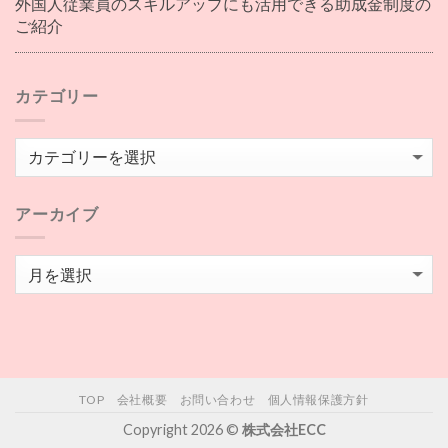
外国人従業員のスキルアップにも活用できる助成金制度の
ご紹介
カテゴリー
カ
テ
ゴ
アーカイブ
リ
ー
ア
ー
カ
イ
ブ
TOP
会社概要
お問い合わせ
個人情報保護方針
Copyright 2026 ©
株式会社ECC